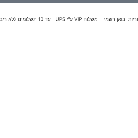
יות יבואן רשמי
משלוח VIP ע"י UPS
עד 10 תשלומים ללא ריבית